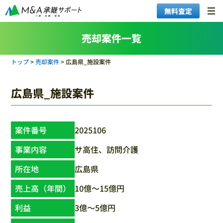
無料査定
売却案件一覧
トップ
>
売却案件
>
広島県_施設案件
広島県_施設案件
案件番号
2025106
事業内容
サ高住、訪問介護
所在地
広島県
売上高（年間）
10億〜15億円
利益
3億〜5億円