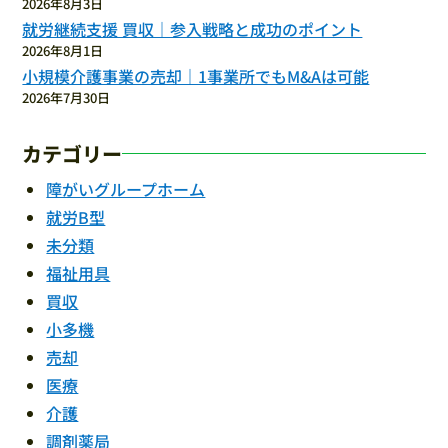
2026年8月3日
就労継続支援 買収｜参入戦略と成功のポイント
2026年8月1日
小規模介護事業の売却｜1事業所でもM&Aは可能
2026年7月30日
カテゴリー
障がいグループホーム
就労B型
未分類
福祉用具
買収
小多機
売却
医療
介護
調剤薬局