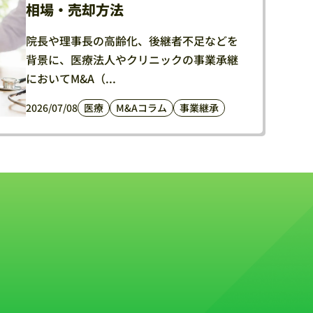
相場・売却方法
院長や理事長の高齢化、後継者不足などを
背景に、医療法人やクリニックの事業承継
においてM&A（...
2026/07/08
医療
M&Aコラム
事業継承
。