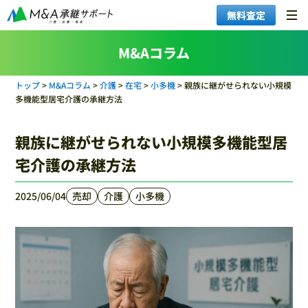
無料査定
M&Aコラム
トップ
>
M&Aコラム
>
介護
>
在宅
>
小多機
>
親族に継がせられない小規模
多機能型居宅介護の承継方法
親族に継がせられない小規模多機能型居
宅介護の承継方法
2025/06/04
売却
介護
小多機